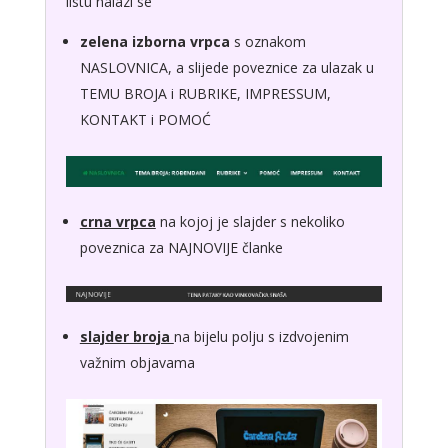
listu nalazi se
zelena izborna vrpca
s oznakom
NASLOVNICA, a slijede poveznice za ulazak u
TEMU BROJA i RUBRIKE, IMPRESSUM,
KONTAKT i POMOĆ
crna vrpca
na kojoj je slajder s nekoliko
poveznica za NAJNOVIJE članke
slajder broja
na bijelu polju s izdvojenim
važnim objavama