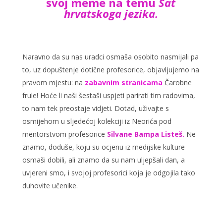
svoj meme na temu
Sat
hrvatskoga jezika.
Naravno da su nas uradci osmaša osobito nasmijali pa
to, uz dopuštenje dotične profesorice, objavljujemo na
pravom mjestu: na
zabavnim stranicama
Čarobne
frule! Hoće li naši šestaši uspjeti parirati tim radovima,
to nam tek preostaje vidjeti. Dotad, uživajte s
osmijehom u sljedećoj kolekciji iz Neorića pod
mentorstvom profesorice
Silvane Bampa Listeš.
Ne
znamo, doduše, koju su ocjenu iz medijske kulture
osmaši dobili, ali znamo da su nam uljepšali dan, a
uvjereni smo, i svojoj profesorici koja je odgojila tako
duhovite učenike.