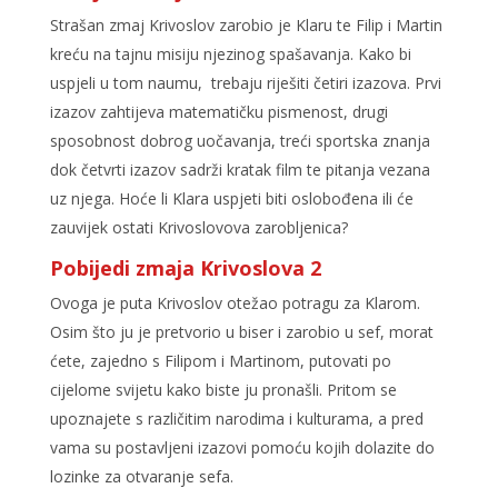
Strašan zmaj Krivoslov zarobio je Klaru te Filip i Martin
kreću na tajnu misiju njezinog spašavanja. Kako bi
uspjeli u tom naumu, trebaju riješiti četiri izazova. Prvi
izazov zahtijeva matematičku pismenost, drugi
sposobnost dobrog uočavanja, treći sportska znanja
dok četvrti izazov sadrži kratak film te pitanja vezana
uz njega. Hoće li Klara uspjeti biti oslobođena ili će
zauvijek ostati Krivoslovova zarobljenica?
Pobijedi zmaja Krivoslova 2
Ovoga je puta Krivoslov otežao potragu za Klarom.
Osim što ju je pretvorio u biser i zarobio u sef, morat
ćete, zajedno s Filipom i Martinom, putovati po
cijelome svijetu kako biste ju pronašli. Pritom se
upoznajete s različitim narodima i kulturama, a pred
vama su postavljeni izazovi pomoću kojih dolazite do
lozinke za otvaranje sefa.