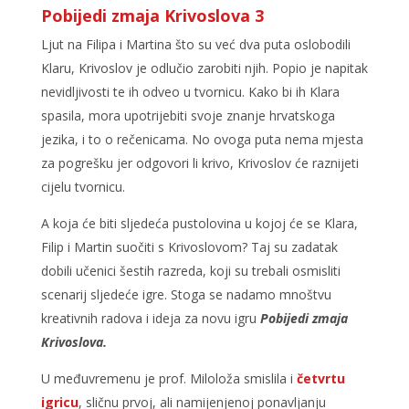
Pobijedi zmaja Krivoslova 3
Ljut na Filipa i Martina što su već dva puta oslobodili
Klaru, Krivoslov je odlučio zarobiti njih. Popio je napitak
nevidljivosti te ih odveo u tvornicu. Kako bi ih Klara
spasila, mora upotrijebiti svoje znanje hrvatskoga
jezika, i to o rečenicama. No ovoga puta nema mjesta
za pogrešku jer odgovori li krivo, Krivoslov će raznijeti
cijelu tvornicu.
A koja će biti sljedeća pustolovina u kojoj će se Klara,
Filip i Martin suočiti s Krivoslovom? Taj su zadatak
dobili učenici šestih razreda, koji su trebali osmisliti
scenarij sljedeće igre. Stoga se nadamo mnoštvu
kreativnih radova i ideja za novu igru
Pobijedi zmaja
Krivoslova.
U međuvremenu je prof. Miloloža smislila i
četvrtu
igricu
, sličnu prvoj, ali namijenjenoj ponavljanju