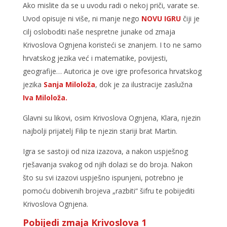
Ako mislite da se u uvodu radi o nekoj priči, varate se.
Uvod opisuje ni više, ni manje nego
NOVU
IGRU
čiji je
cilj osloboditi naše nespretne junake od zmaja
Krivoslova Ognjena koristeći se znanjem. I to ne samo
hrvatskog jezika već i matematike, povijesti,
geografije… Autorica je ove igre profesorica hrvatskog
jezika
Sanja Miloloža
, dok je za ilustracije zaslužna
Iva Miloloža.
Glavni su likovi, osim Krivoslova Ognjena, Klara, njezin
najbolji prijatelj Filip te njezin stariji brat Martin.
Igra se sastoji od niza izazova, a nakon uspješnog
rješavanja svakog od njih dolazi se do broja. Nakon
što su svi izazovi uspješno ispunjeni, potrebno je
pomoću dobivenih brojeva „razbiti“ šifru te pobijediti
Krivoslova Ognjena.
Pobijedi zmaja Krivoslova 1