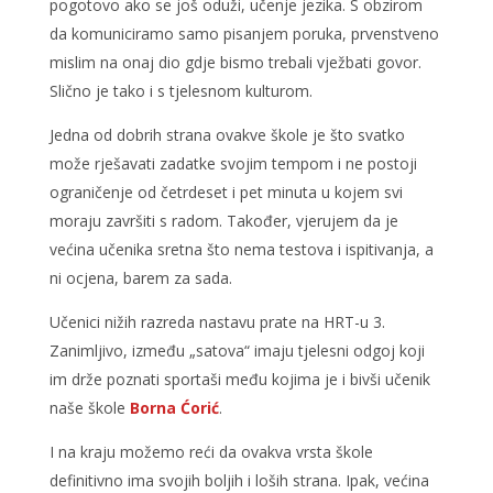
pogotovo ako se još oduži, učenje jezika. S obzirom
da komuniciramo samo pisanjem poruka, prvenstveno
mislim na onaj dio gdje bismo trebali vježbati govor.
Slično je tako i s tjelesnom kulturom.
Jedna od dobrih strana ovakve škole je što svatko
može rješavati zadatke svojim tempom i ne postoji
ograničenje od četrdeset i pet minuta u kojem svi
moraju završiti s radom. Također, vjerujem da je
većina učenika sretna što nema testova i ispitivanja, a
ni ocjena, barem za sada.
Učenici nižih razreda nastavu prate na HRT-u 3.
Zanimljivo, između „satova“ imaju tjelesni odgoj koji
im drže poznati sportaši među kojima je i bivši učenik
naše škole
Borna Ćorić
.
I na kraju možemo reći da ovakva vrsta škole
definitivno ima svojih boljih i loših strana. Ipak, većina