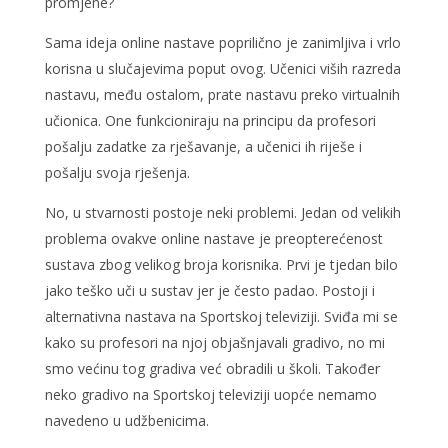
promjene?
Sama ideja online nastave poprilično je zanimljiva i vrlo
korisna u slučajevima poput ovog. Učenici viših razreda
nastavu, među ostalom, prate nastavu preko virtualnih
učionica. One funkcioniraju na principu da profesori
pošalju zadatke za rješavanje, a učenici ih riješe i
pošalju svoja rješenja.
No, u stvarnosti postoje neki problemi. Jedan od velikih
problema ovakve online nastave je preopterećenost
sustava zbog velikog broja korisnika. Prvi je tjedan bilo
jako teško uči u sustav jer je često padao. Postoji i
alternativna nastava na Sportskoj televiziji. Sviđa mi se
kako su profesori na njoj objašnjavali gradivo, no mi
smo većinu tog gradiva već obradili u školi. Također
neko gradivo na Sportskoj televiziji uopće nemamo
navedeno u udžbenicima.