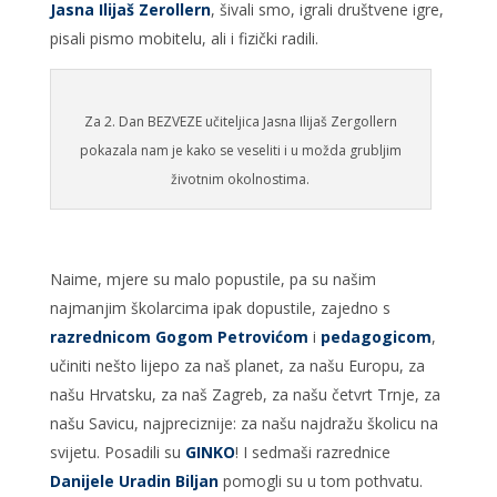
Jasna Ilijaš Zerollern
, šivali smo, igrali društvene igre,
pisali pismo mobitelu, ali i fizički radili.
Za 2. Dan BEZVEZE učiteljica Jasna Ilijaš Zergollern
pokazala nam je kako se veseliti i u možda grubljim
životnim okolnostima.
Naime, mjere su malo popustile, pa su našim
najmanjim školarcima ipak dopustile, zajedno s
razrednicom Gogom Petrovićom
i
pedagogicom
,
učiniti nešto lijepo za naš planet, za našu Europu, za
našu Hrvatsku, za naš Zagreb, za našu četvrt Trnje, za
našu Savicu, najpreciznije: za našu najdražu školicu na
svijetu. Posadili su
GINKO
! I sedmaši razrednice
Danijele Uradin Biljan
pomogli su u tom pothvatu.