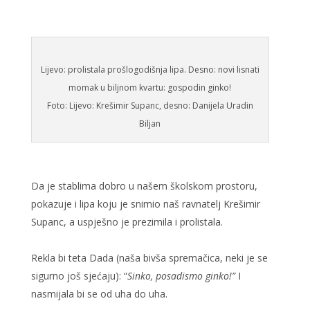
Lijevo: prolistala prošlogodišnja lipa. Desno: novi lisnati
momak u biljnom kvartu: gospodin ginko!
Foto: Lijevo: Krešimir Supanc, desno: Danijela Uradin
Biljan
Da je stablima dobro u našem školskom prostoru,
pokazuje i lipa koju je snimio naš ravnatelj Krešimir
Supanc, a uspješno je prezimila i prolistala.
Rekla bi teta Dada (naša bivša spremačica, neki je se
sigurno još sjećaju): “
Sinko, posadismo ginko!”
I
nasmijala bi se od uha do uha.