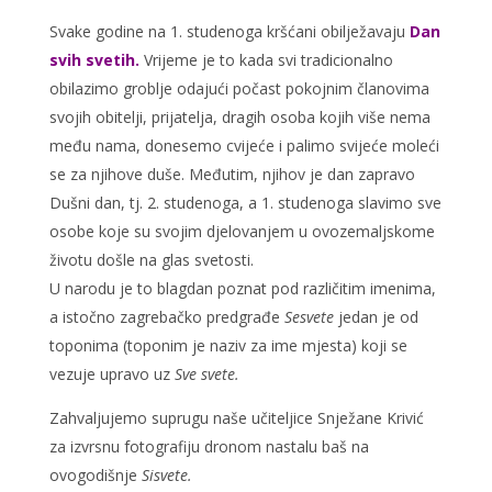
Svake godine na 1. studenoga kršćani obilježavaju
Dan
svih svetih.
Vrijeme je to kada svi tradicionalno
obilazimo groblje odajući počast pokojnim članovima
svojih obitelji, prijatelja, dragih osoba kojih više nema
među nama, donesemo cvijeće i palimo svijeće moleći
se za njihove duše. Međutim, njihov je dan zapravo
Dušni dan, tj. 2. studenoga, a 1. studenoga slavimo sve
osobe koje su svojim djelovanjem u ovozemaljskome
životu došle na glas svetosti.
U narodu je to blagdan poznat pod različitim imenima,
a istočno zagrebačko predgrađe
Sesvete
jedan je od
toponima (toponim je naziv za ime mjesta) koji se
vezuje upravo uz
Sve svete.
Zahvaljujemo suprugu naše učiteljice Snježane Krivić
za izvrsnu fotografiju dronom nastalu baš na
ovogodišnje
Sisvete.