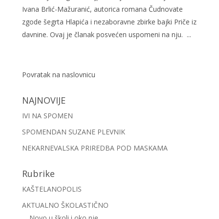
Ivana Brlić-Mažuranić, autorica romana Čudnovate
zgode šegrta Hlapića i nezaboravne zbirke bajki Priče iz
davnine. Ovaj je članak posvećen uspomeni na nju. ...
Povratak na naslovnicu
NAJNOVIJE
IVI NA SPOMEN
SPOMENDAN SUZANE PLEVNIK
NEKARNEVALSKA PRIREDBA POD MASKAMA
Rubrike
KAŠTELANOPOLIS
AKTUALNO ŠKOLASTIČNO
Novo u školi i oko nje